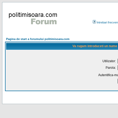
Intrebari frecven
Pagina de start a forumului politimisoara.com
Va rugam introduceti un nume de
Utilizator:
Parola:
Autentifica-ma