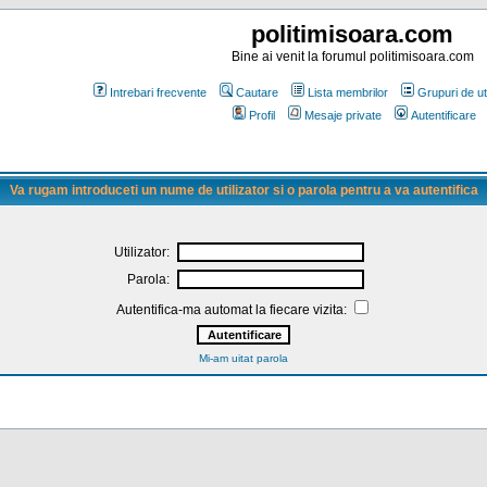
politimisoara.com
Bine ai venit la forumul politimisoara.com
Intrebari frecvente
Cautare
Lista membrilor
Grupuri de uti
Profil
Mesaje private
Autentificare
Va rugam introduceti un nume de utilizator si o parola pentru a va autentifica
Utilizator:
Parola:
Autentifica-ma automat la fiecare vizita:
Mi-am uitat parola