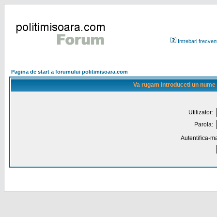
Intrebari frecven
Pagina de start a forumului politimisoara.com
Va rugam introduceti un nume de
Utilizator:
Parola:
Autentifica-ma