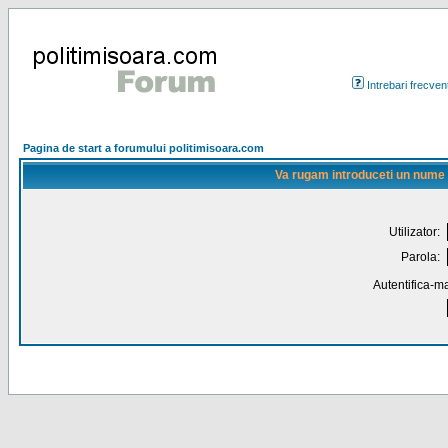
Intrebari frecven
Pagina de start a forumului politimisoara.com
Va rugam introduceti un nume de
Utilizator:
Parola:
Autentifica-ma