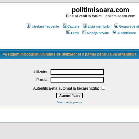
politimisoara.com
Bine ai venit la forumul politimisoara.com
Intrebari frecvente
Cautare
Lista membrilor
Grupuri de uti
Profil
Mesaje private
Autentificare
Va rugam introduceti un nume de utilizator si o parola pentru a va autentifica
Utilizator:
Parola:
Autentifica-ma automat la fiecare vizita:
Mi-am uitat parola