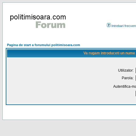
Intrebari frecven
Pagina de start a forumului politimisoara.com
Va rugam introduceti un nume de
Utilizator:
Parola:
Autentifica-ma