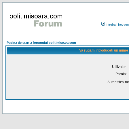
Intrebari frecven
Pagina de start a forumului politimisoara.com
Va rugam introduceti un nume de
Utilizator:
Parola:
Autentifica-ma