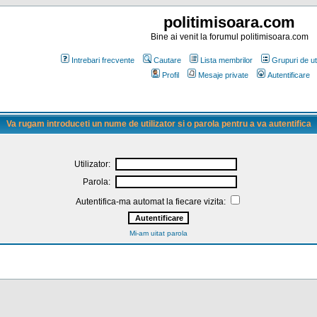
politimisoara.com
Bine ai venit la forumul politimisoara.com
Intrebari frecvente
Cautare
Lista membrilor
Grupuri de uti
Profil
Mesaje private
Autentificare
Va rugam introduceti un nume de utilizator si o parola pentru a va autentifica
Utilizator:
Parola:
Autentifica-ma automat la fiecare vizita:
Mi-am uitat parola