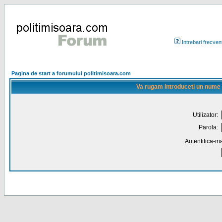
Intrebari frecven
Pagina de start a forumului politimisoara.com
Va rugam introduceti un nume de
Utilizator:
Parola:
Autentifica-ma