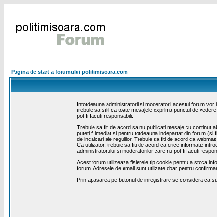
Pagina de start a forumului politimisoara.com
Intotdeauna administratorii si moderatorii acestui forum vor
trebuie sa stiti ca toate mesajele exprima punctul de vedere s
pot fi facuti responsabili.
Trebuie sa fiti de acord sa nu publicati mesaje cu continut ab
puteti fi imediat si pentru totdeauna indepartat din forum (si 
de incalcari ale regulilor. Trebuie sa fiti de acord ca webma
Ca utilizator, trebuie sa fiti de acord ca orice informatie i
administratorului si moderatorilor care nu pot fi facuti resp
Acest forum utilizeaza fisierele tip cookie pentru a stoca inf
forum. Adresele de email sunt utilizate doar pentru confirmare
Prin apasarea pe butonul de inregistrare se considera ca sun