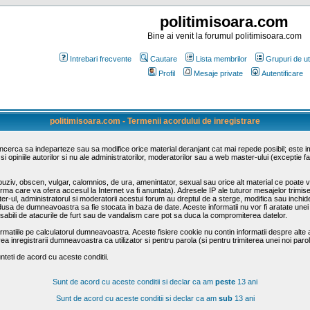
politimisoara.com
Bine ai venit la forumul politimisoara.com
Intrebari frecvente
Cautare
Lista membrilor
Grupuri de uti
Profil
Mesaje private
Autentificare
politimisoara.com - Termenii acordului de inregistrare
 incerca sa indeparteze sau sa modifice orice material deranjant cat mai repede posibil; este i
i opiniile autorilor si nu ale administratorilor, moderatorilor sau a web master-ului (exceptie 
uziv, obscen, vulgar, calomnios, de ura, amenintator, sexual sau orice alt material ce poate viol
firma care va ofera accesul la Internet va fi anuntata). Adresele IP ale tuturor mesajelor trimis
ster-ul, administratorul si moderatorii acestui forum au dreptul de a sterge, modifica sau inchi
ntrodusa de dumneavoastra sa fie stocata in baza de date. Aceste informatii nu vor fi aratate u
onsabili de atacurile de furt sau de vandalism care pot sa duca la compromiterea datelor.
ormatiile pe calculatorul dumneavoastra. Aceste fisiere cookie nu contin informatii despre alte ap
a inregistrarii dumneavoastra ca utilizator si pentru parola (si pentru trimiterea unei noi paro
teti de acord cu aceste conditii.
Sunt de acord cu aceste conditii si declar ca am
peste
13 ani
Sunt de acord cu aceste conditii si declar ca am
sub
13 ani