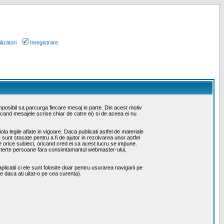
lizatori
Inregistrare
mposibil sa parcurga fiecare mesaj in parte. Din acest motiv
facand mesajele scrise chiar de catre ei) si de aceea ei nu
a legile aflate in vigoare. Daca publicati astfel de materiale
e sunt stocate pentru a fi de ajutor in rezolvarea unor astfel
de orice subiect, oricand cred ei ca acest lucru se impune.
nei terte persoane fara consimtamantul webmaster-ului,
licatii ci ele sunt folosite doar pentru usurarea navigarii pe
le daca ati uitat-o pe cea curenta).