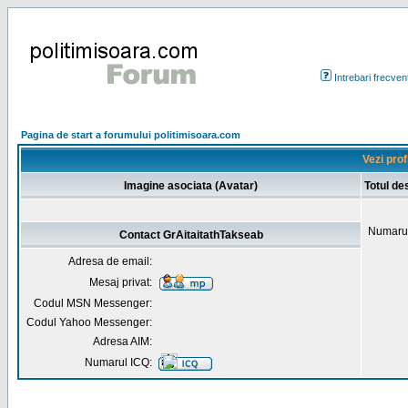
Intrebari frecven
Pagina de start a forumului politimisoara.com
Vezi prof
Imagine asociata (Avatar)
Totul de
Numarul
Contact GrAitaitathTakseab
Adresa de email:
Mesaj privat:
Codul MSN Messenger:
Codul Yahoo Messenger:
Adresa AIM:
Numarul ICQ: