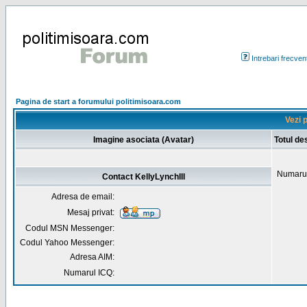
Intrebari frecven
Pagina de start a forumului politimisoara.com
Vezi p
Imagine asociata (Avatar)
Totul de
Numarul
Contact KellyLynchIII
Adresa de email:
Mesaj privat:
Codul MSN Messenger:
Codul Yahoo Messenger:
Adresa AIM:
Numarul ICQ: