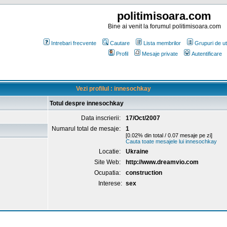
politimisoara.com
Bine ai venit la forumul politimisoara.com
Intrebari frecvente
Cautare
Lista membrilor
Grupuri de uti
Profil
Mesaje private
Autentificare
Vezi profilul : innesochkay
Totul despre innesochkay
Data inscrierii:
17/Oct/2007
Numarul total de mesaje:
1
[0.02% din total / 0.07 mesaje pe zi]
Cauta toate mesajele lui innesochkay
Locatie:
Ukraine
Site Web:
http://www.dreamvio.com
Ocupatia:
construction
Interese:
sex