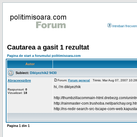
Intrebari frecven
Cautarea a gasit 1 rezultat
Pagina de start a forumului politimisoara.com
Autor
Subiect:
Dikiyezhik2 9430
Abraceexpibre
Forum:
Forum general
Trimis: Mar Aug 07, 2007 10:2
hi, i'm dikiyezhik
Raspunsuri:
0
Vizualizari:
18
http://thumbzillacommain-html.drebezg.com/unintr
http://rainmaster-com.trushoba.net/parichay.org.ht
http://ns-redir-search-src-tscape-com-web.kapusta.
Pagina
1
din
1