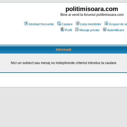
politimisoara.com
Bine ai venit la forumul politimisoara.com
Intrebari frecvente
Cautare
Lista membrilor
Grupuri de uti
Profil
Mesaje private
Autentificare
Informatii
Nici un subiect sau mesaj nu indeplineste criteriul introdus la cautare