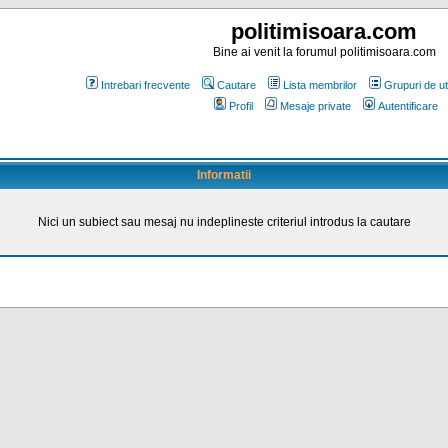
politimisoara.com
Bine ai venit la forumul politimisoara.com
Intrebari frecvente
Cautare
Lista membrilor
Grupuri de uti
Profil
Mesaje private
Autentificare
Informatii
Nici un subiect sau mesaj nu indeplineste criteriul introdus la cautare