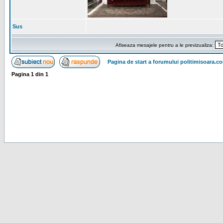
Sus
Afiseaza mesajele pentru a le previzualiza:
Pagina de start a forumului politimisoara.c
Pagina
1
din
1