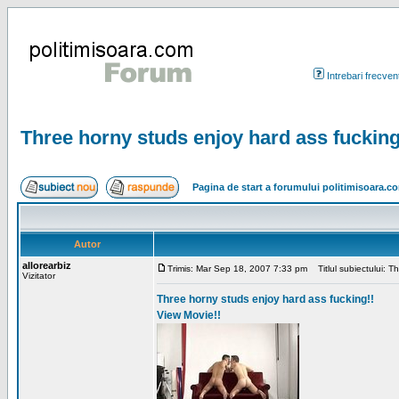
Intrebari frecven
Three horny studs enjoy hard ass fuckin
Pagina de start a forumului politimisoara.c
Autor
allorearbiz
Trimis: Mar Sep 18, 2007 7:33 pm
Titlul subiectului: T
Vizitator
Three horny studs enjoy hard ass fucking!!
View Movie!!