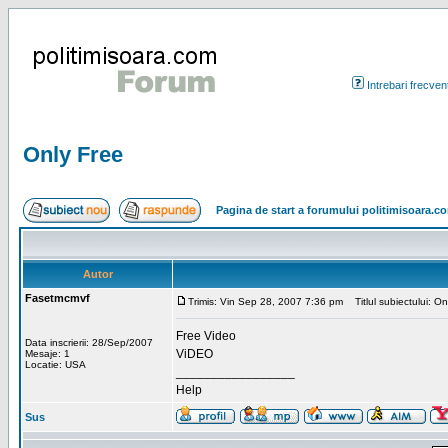
Intrebari frecven
Only Free
Pagina de start a forumului politimisoara.c
Autor
Fasetmcmvf
Trimis: Vin Sep 28, 2007 7:36 pm
Titlul subiectului: On
Free Video
Data inscrierii: 28/Sep/2007
ViDEO
Mesaje: 1
Locatie: USA
_________________
Help
Sus