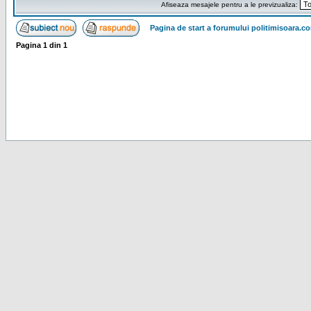
Afiseaza mesajele pentru a le previzualiza:
Pagina de start a forumului politimisoara.c
Pagina
1
din
1