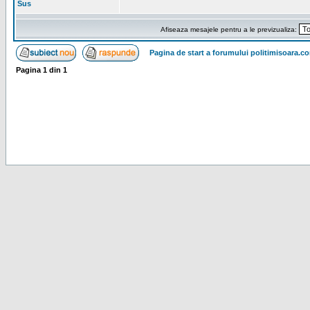
Sus
Afiseaza mesajele pentru a le previzualiza:
Pagina de start a forumului politimisoara.c
Pagina
1
din
1