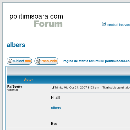
Intrebari frecven
albers
Pagina de start a forumului politimisoara.c
Autor
RafSeetty
Trimis: Mie Oct 24, 2007 8:53 pm
Titlul subiectului: alb
Vizitator
Hi all!
albers
Bye