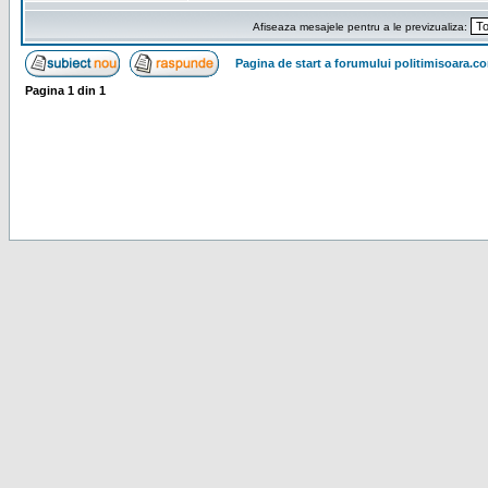
Afiseaza mesajele pentru a le previzualiza:
Pagina de start a forumului politimisoara.c
Pagina
1
din
1