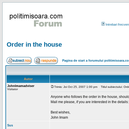
Intrebari frecven
Order in the house
Pagina de start a forumului politimisoara.c
Autor
JohnImamadviser
Trimis: Joi Oct 25, 2007 1:00 pm
Titlul subiectului: Ord
Vizitator
Anyone who follows the order in the house, should
Mail me please, if you are interested in the details
Best wishes,
John Imam
Sus