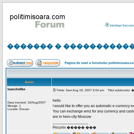
Intrebari frecven
������� � ����������� 
Pagina de start a forumului politimisoara.c
Autor
Ivanchellko
Trimis: Sam Aug 18, 2007 6:04 pm
Titlul subiec
hello
Data inscrierii: 18/Aug/2007
I would like to offer you an automatic e-currency 
Mesaje: 1
Locatie: Erevan
You can exchange wmz for any currency and cash a
are in hero-city Moscow
_________________
Pecunix ����� ���