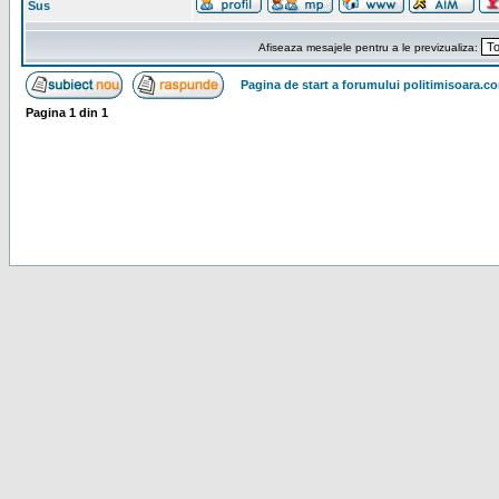
Sus
Afiseaza mesajele pentru a le previzualiza:
Pagina de start a forumului politimisoara.c
Pagina
1
din
1