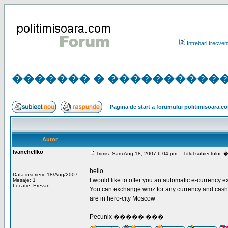
Intrebari frecven
������� � ����������� 
Pagina de start a forumului politimisoara.c
Autor
Ivanchellko
Trimis: Sam Aug 18, 2007 6:04 pm
Titlul subiec
hello
Data inscrierii: 18/Aug/2007
I would like to offer you an automatic e-currency 
Mesaje: 1
Locatie: Erevan
You can exchange wmz for any currency and cash a
are in hero-city Moscow
_________________
Pecunix ����� ���