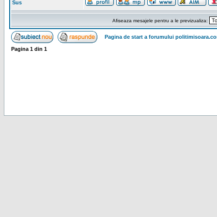
Sus
Afiseaza mesajele pentru a le previzualiza:
Pagina de start a forumului politimisoara.c
Pagina
1
din
1