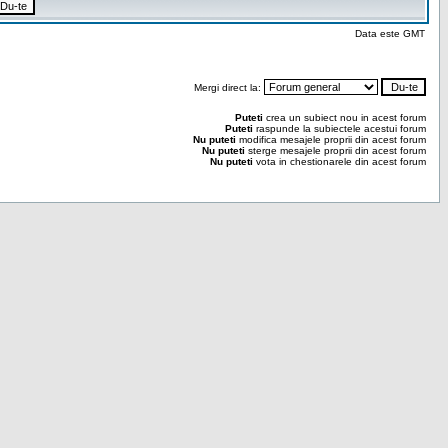
Data este GMT
Mergi direct la:
Puteti
crea un subiect nou in acest forum
Puteti
raspunde la subiectele acestui forum
Nu puteti
modifica mesajele proprii din acest forum
Nu puteti
sterge mesajele proprii din acest forum
Nu puteti
vota in chestionarele din acest forum