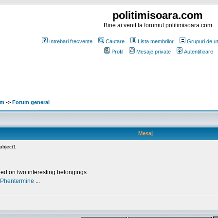
politimisoara.com
Bine ai venit la forumul politimisoara.com
Intrebari frecvente
Cautare
Lista membrilor
Grupuri de uti
Profil
Mesaje private
Autentificare
om
->
Forum general
Mesaj
Subject1
on two interesting belongings.
Phentermine
...