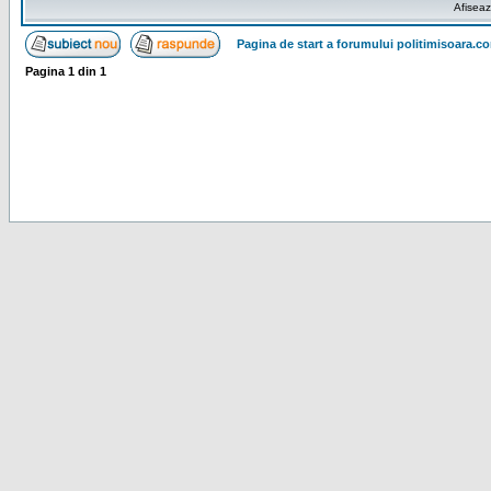
Afiseaz
Pagina de start a forumului politimisoara.c
Pagina
1
din
1