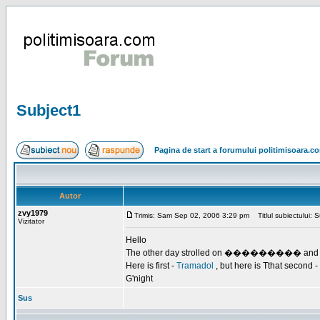
Subject1
Pagina de start a forumului politimisoara.c
Autor
zvy1979
Trimis: Sam Sep 02, 2006 3:29 pm
Titlul subiectului: 
Vizitator
Hello
The other day strolled on ��������� and ed 
Here is first -
Tramadol
, but here is Tthat second -
G'night
Sus