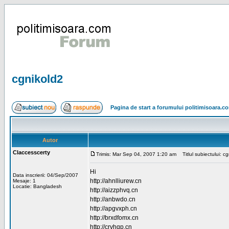
cgnikold2
Pagina de start a forumului politimisoara.c
Autor
Claccesscerty
Trimis: Mar Sep 04, 2007 1:20 am
Titlul subiectului: c
Hi
Data inscrierii: 04/Sep/2007
http://ahnlliurew.cn
Mesaje: 1
Locatie: Bangladesh
http://aizzphvq.cn
http://anbwdo.cn
http://apgvxph.cn
http://brxdfomx.cn
http://crvhqp.cn