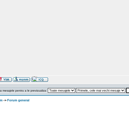
a mesajele pentru a le previzualiza:
om
->
Forum general