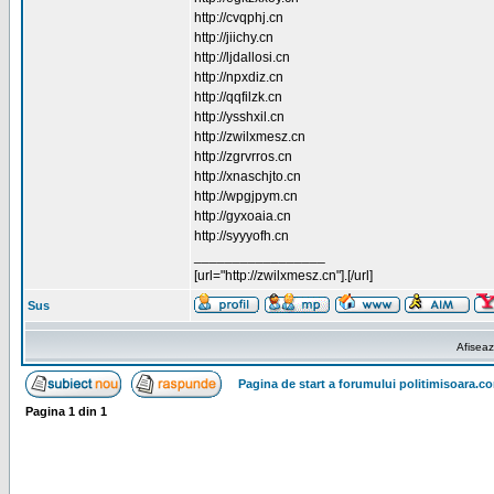
http://cvqphj.cn
http://jiichy.cn
http://ljdallosi.cn
http://npxdiz.cn
http://qqfilzk.cn
http://ysshxil.cn
http://zwilxmesz.cn
http://zgrvrros.cn
http://xnaschjto.cn
http://wpgjpym.cn
http://gyxoaia.cn
http://syyyofh.cn
_________________
[url="http://zwilxmesz.cn"].[/url]
Sus
Afiseaz
Pagina de start a forumului politimisoara.c
Pagina
1
din
1