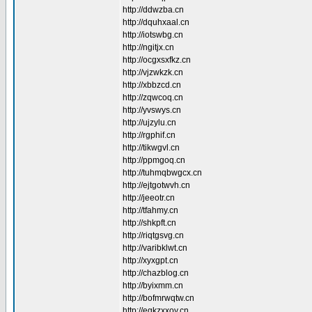
http://ddwzba.cn
http://dquhxaal.cn
http://iotswbg.cn
http://ngitjx.cn
http://ocgxsxfkz.cn
http://vjzwkzk.cn
http://xbbzcd.cn
http://zqwcoq.cn
http://yvswys.cn
http://ujzylu.cn
http://rgphif.cn
http://tikwgvl.cn
http://ppmgoq.cn
http://tuhmqbwgcx.cn
http://ejtgotwvh.cn
http://jeeotr.cn
http://tfahmy.cn
http://shkpft.cn
http://riqtgsvg.cn
http://varibklwt.cn
http://xyxgpt.cn
http://chazblog.cn
http://byixmm.cn
http://bofmrwqtw.cn
http://egkzxxoy.cn