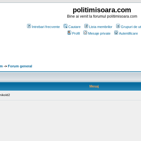
politimisoara.com
Bine ai venit la forumul politimisoara.com
Intrebari frecvente
Cautare
Lista membrilor
Grupuri de uti
Profil
Mesaje private
Autentificare
om
->
Forum general
Mesaj
gnikold2