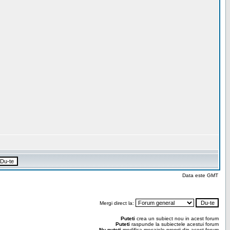
Data este GMT
Mergi direct la:
Puteti
crea un subiect nou in acest forum
Puteti
raspunde la subiectele acestui forum
Nu puteti
modifica mesajele proprii din acest forum