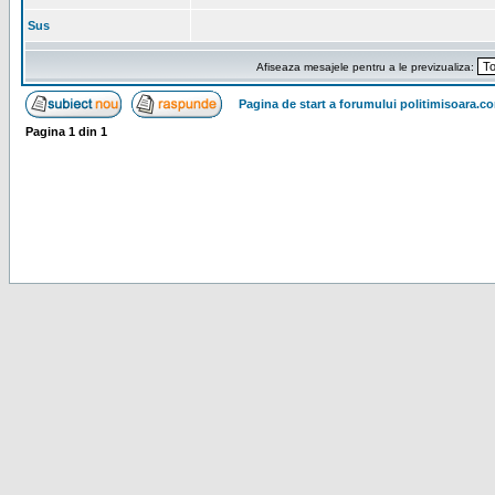
Sus
Afiseaza mesajele pentru a le previzualiza:
Pagina de start a forumului politimisoara.c
Pagina
1
din
1