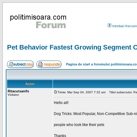
Intrebari frecven
Pet Behavior Fastest Growing Segment O
Pagina de start a forumului politimisoara.c
Autor
Ritacutsanifs
Trimis: Mar Sep 04, 2007 7:32 am
Titlul subiectului: 
Vizitator
Hello all!
Dog Tricks: Most Popular, Non-Competitive Sub-ni
people who look like their pets
Thanks