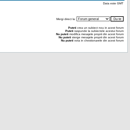
Data este GMT
Mergi direct la:
Puteti
crea un subiect nou in acest forum
Puteti
raspunde la subiectele acestui forum
Nu puteti
modifica mesajele proprii din acest forum
Nu puteti
sterge mesajele proprii din acest forum
Nu puteti
vota in chestionarele din acest forum