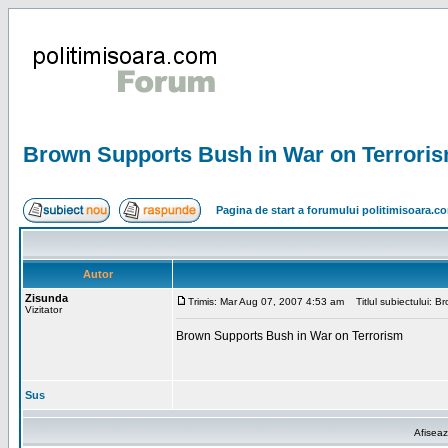
Brown Supports Bush in War on Terrori
Pagina de start a forumului politimisoara.c
Autor
Zisunda
Trimis: Mar Aug 07, 2007 4:53 am
Titlul subiectului: B
Vizitator
Brown Supports Bush in War on Terrorism
Sus
Afiseaz