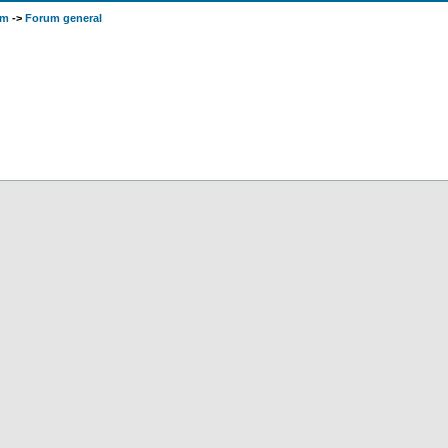
om
->
Forum general