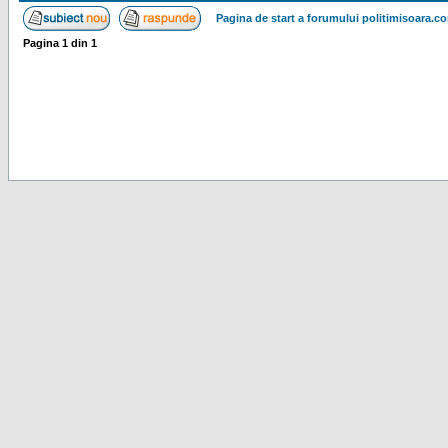
Pagina de start a forumului politimisoara.c
Pagina
1
din
1