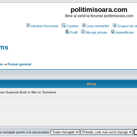
politimisoara.com
Bine ai venit la forumul politimisoara.com
Intrebari frecvente
Cautare
Lista membrilor
Grupuri de uti
Profil
Mesaje private
Autentificare
sms
om
->
Forum general
Mesaj
rown Supports Bush in War on Terrorisms
a mesajele pentru a le previzualiza: