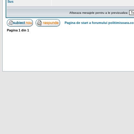
Sus
Afiseaza mesajele pentru a le previzualiza:
Pagina de start a forumului politimisoara.c
Pagina
1
din
1