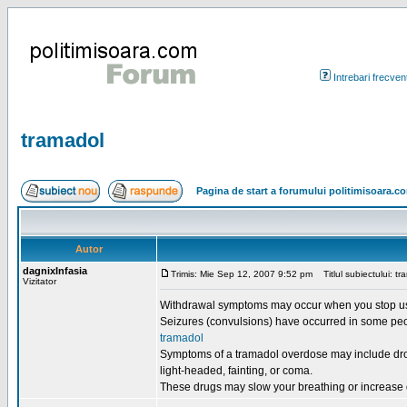
Intrebari frecven
tramadol
Pagina de start a forumului politimisoara.c
Autor
dagnixInfasia
Trimis: Mie Sep 12, 2007 9:52 pm
Titlul subiectului: tr
Vizitator
Withdrawal symptoms may occur when you stop us
Seizures (convulsions) have occurred in some peo
tramadol
Symptoms of a tramadol overdose may include drow
light-headed, fainting, or coma.
These drugs may slow your breathing or increase