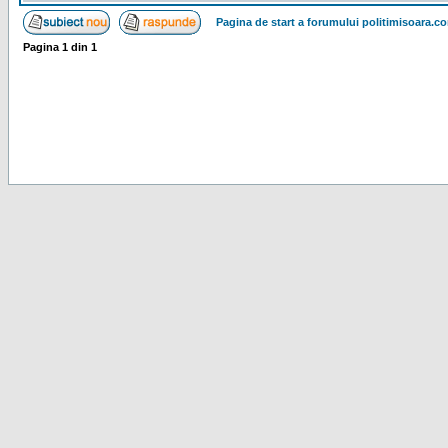
Pagina de start a forumului politimisoara.c
Pagina
1
din
1