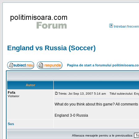
Intrebari frecven
England vs Russia (Soccer)
Pagina de start a forumului politimisoara.c
Autor
Fofa
Trimis: Joi Sep 13, 2007 5:14 am
Titlul subiectului: En
Vizitator
What do you think about this game? All comments
England 3-0 Russia
Sus
Afiseaza mesajele pentru a le previzualiza: