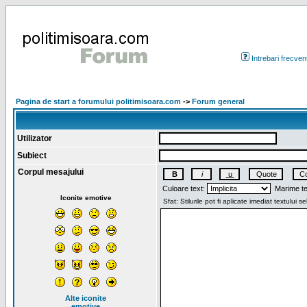
Intrebari frecven
Pagina de start a forumului politimisoara.com
->
Forum general
Utilizator
Subiect
Corpul mesajului
Culoare text:
Marime te
Iconite emotive
Alte iconite
emotive