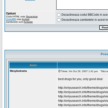
Optiuni
Dezactiveaza codul BBCode in ace
Codul HTML este
Dezactivat
CodulBB
este
Activat
Dezactiveaza zambetele in acest m
Zambetele sunt
Activate
Prev