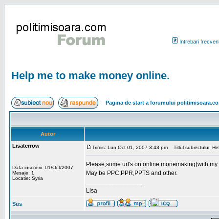
Intrebari frecven
Help me to make money online.
Pagina de start a forumului politimisoara.c
Autor
Lisaterrow
Trimis: Lun Oct 01, 2007 3:43 pm
Titlul subiectului: H
Please,some url's on online monemaking(with my s
Data inscrierii: 01/Oct/2007
May be PPC,PPR,PPTS and other.
Mesaje: 1
Locatie: Syria
_________________
Lisa
Sus