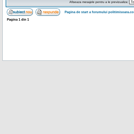
Afiseaza mesajele pentru a le previzualiza:
Pagina de start a forumului politimisoara.c
Pagina
1
din
1