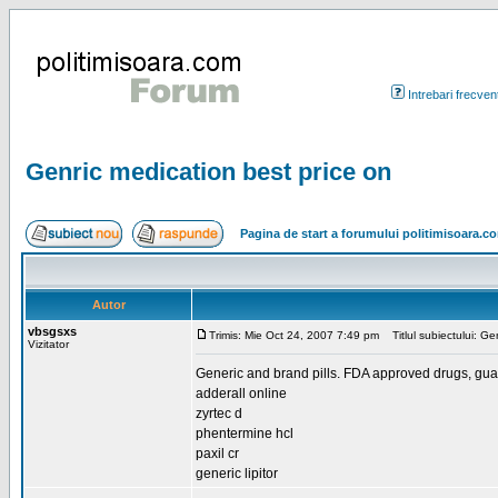
Intrebari frecven
Genric medication best price on
Pagina de start a forumului politimisoara.c
Autor
vbsgsxs
Trimis: Mie Oct 24, 2007 7:49 pm
Titlul subiectului: Ge
Vizitator
Generic and brand pills. FDA approved drugs, gua
adderall online
zyrtec d
phentermine hcl
paxil cr
generic lipitor