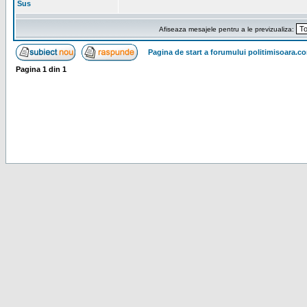
Sus
Afiseaza mesajele pentru a le previzualiza:
Pagina de start a forumului politimisoara.c
Pagina
1
din
1