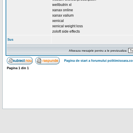
wellbutrin xl
xanax online
xanax valium
xenical
xenical weight loss
zoloft side effects
Sus
Afiseaza mesajele pentru a le previzualiza:
Pagina de start a forumului politimisoara.c
Pagina
1
din
1