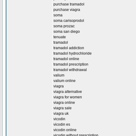
purchase tramadol
purchase viagra
soma
soma carisoprodol
soma prozac
soma san diego
tenuate
tramadol
tramadol addiction
tramadol hydrochloride
tramadol online
tramadol prescription
tramadol withdrawal
valium
valium online
viagra
viagra alternative
viagra for women
viagra online
viagra sale
viagra uk
vicodin
vicodin es
vicodin online
vicodin without prescription