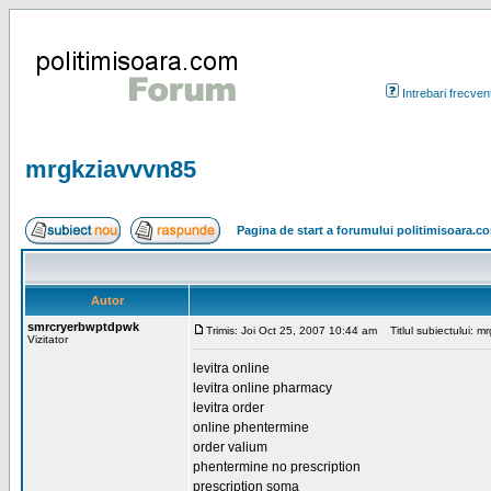
Intrebari frecven
mrgkziavvvn85
Pagina de start a forumului politimisoara.c
Autor
smrcryerbwptdpwk
Trimis: Joi Oct 25, 2007 10:44 am
Titlul subiectului: m
Vizitator
levitra online
levitra online pharmacy
levitra order
online phentermine
order valium
phentermine no prescription
prescription soma