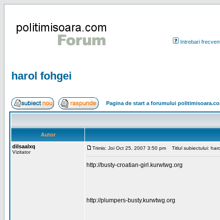
Intrebari frecven
harol fohgei
Pagina de start a forumului politimisoara.c
Autor
dilsaalxq
Trimis: Joi Oct 25, 2007 3:50 pm
Titlul subiectului: har
Vizitator
http://busty-croatian-girl.kurwtwg.org
http://plumpers-busty.kurwtwg.org