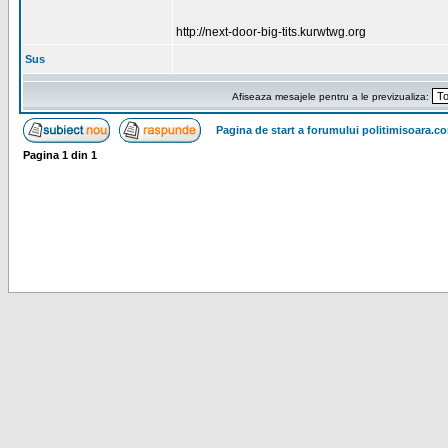
http://next-door-big-tits.kurwtwg.org
Sus
Afiseaza mesajele pentru a le previzualiza:
Pagina de start a forumului politimisoara.c
Pagina
1
din
1