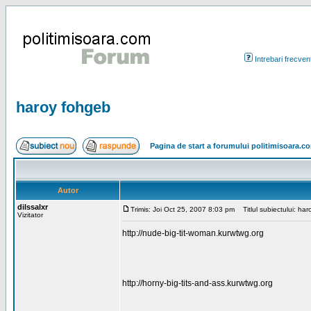
Intrebari frecven
haroy fohgeb
Pagina de start a forumului politimisoara.c
Autor
dilssalxr
Trimis: Joi Oct 25, 2007 8:03 pm
Titlul subiectului: ha
Vizitator
http://nude-big-tit-woman.kurwtwg.org
http://horny-big-tits-and-ass.kurwtwg.org