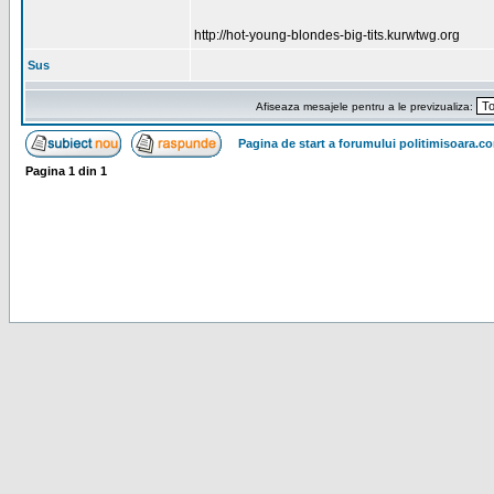
http://hot-young-blondes-big-tits.kurwtwg.org
Sus
Afiseaza mesajele pentru a le previzualiza:
Pagina de start a forumului politimisoara.c
Pagina
1
din
1