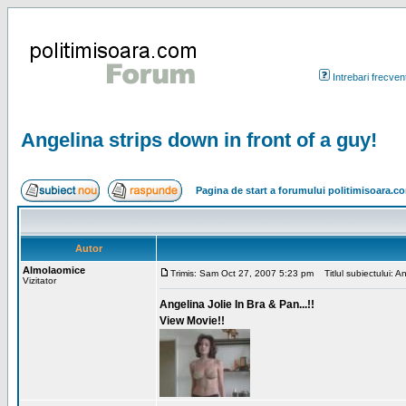
Intrebari frecven
Angelina strips down in front of a guy!
Pagina de start a forumului politimisoara.c
Autor
Almolaomice
Trimis: Sam Oct 27, 2007 5:23 pm
Titlul subiectului: An
Vizitator
Angelina Jolie In Bra & Pan...!!
View Movie!!