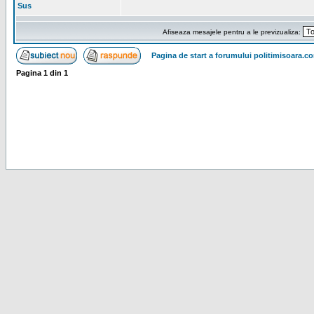
Sus
Afiseaza mesajele pentru a le previzualiza:
Pagina de start a forumului politimisoara.c
Pagina
1
din
1