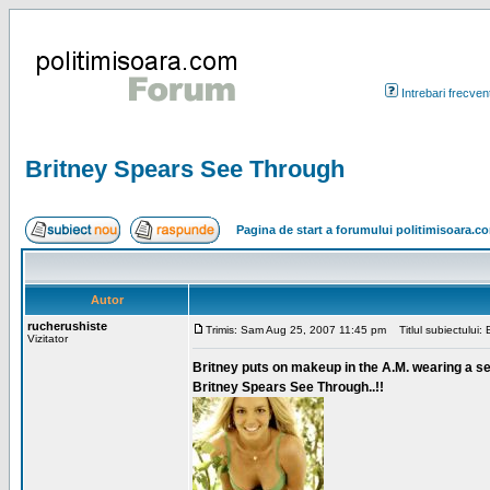
Intrebari frecven
Britney Spears See Through
Pagina de start a forumului politimisoara.c
Autor
rucherushiste
Trimis: Sam Aug 25, 2007 11:45 pm
Titlul subiectului:
Vizitator
Britney puts on makeup in the A.M. wearing a se
Britney Spears See Through..!!