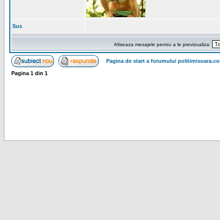
Sus
Afiseaza mesajele pentru a le previzualiza:
Pagina de start a forumului politimisoara.c
Pagina
1
din
1