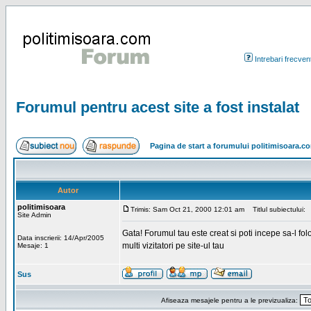
Intrebari frecven
Forumul pentru acest site a fost instalat
Pagina de start a forumului politimisoara.c
Autor
politimisoara
Trimis: Sam Oct 21, 2000 12:01 am
Titlul subiectului:
Site Admin
Gata! Forumul tau este creat si poti incepe sa-l fol
Data inscrierii: 14/Apr/2005
multi vizitatori pe site-ul tau
Mesaje: 1
Sus
Afiseaza mesajele pentru a le previzualiza: