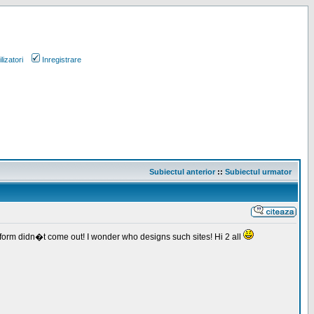
lizatori
Inregistrare
Subiectul anterior
::
Subiectul urmator
 form didn�t come out! I wonder who designs such sites! Hi 2 all