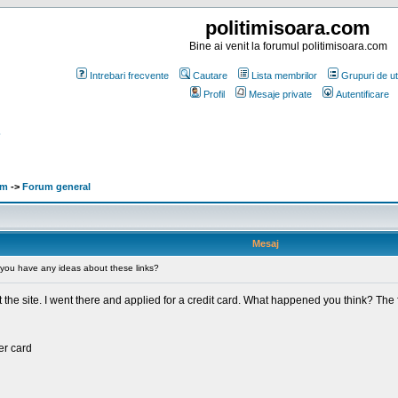
politimisoara.com
Bine ai venit la forumul politimisoara.com
Intrebari frecvente
Cautare
Lista membrilor
Grupuri de uti
Profil
Mesaje private
Autentificare
?
om
->
Forum general
Mesaj
 you have any ideas about these links?
 the site. I went there and applied for a credit card. What happened you think? The
er card