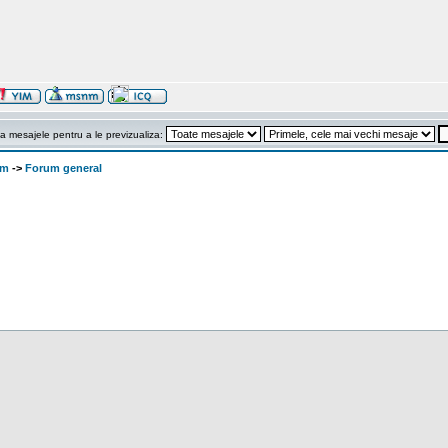
a mesajele pentru a le previzualiza:
om
->
Forum general