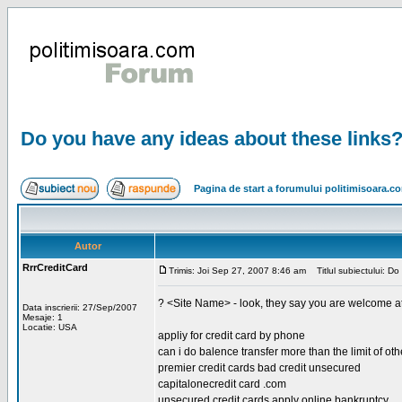
Do you have any ideas about these links
Pagina de start a forumului politimisoara.c
Autor
RrrCreditCard
Trimis: Joi Sep 27, 2007 8:46 am
Titlul subiectului: Do
? <Site Name> - look, they say you are welcome at
Data inscrierii: 27/Sep/2007
Mesaje: 1
Locatie: USA
appliy for credit card by phone
can i do balence transfer more than the limit of oth
premier credit cards bad credit unsecured
capitalonecredit card .com
unsecured credit cards apply online bankruptcy