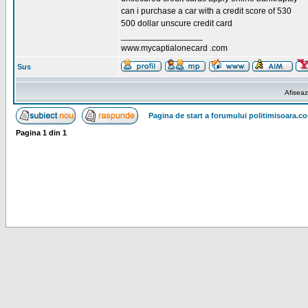
can i purchase a car with a credit score of 530
500 dollar unscure credit card
_________________
www.mycaptialonecard .com
Sus
Afiseaz
Pagina de start a forumului politimisoara.c
Pagina
1
din
1