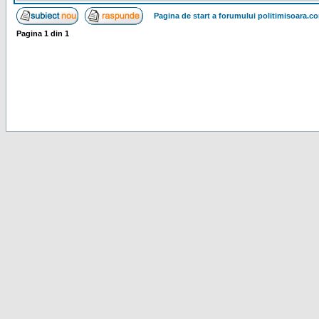
Pagina de start a forumului politimisoara.c
Pagina
1
din
1