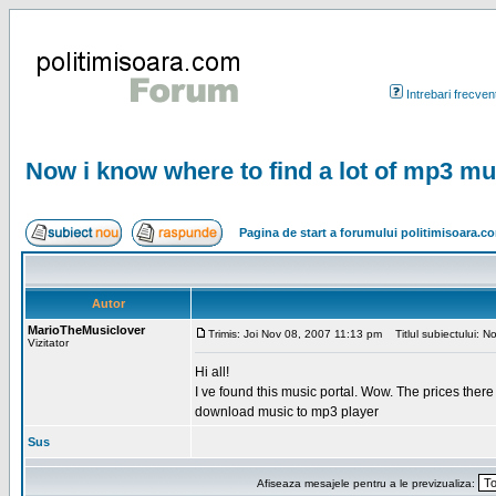
Intrebari frecven
Now i know where to find a lot of mp3 mu
Pagina de start a forumului politimisoara.c
Autor
MarioTheMusiclover
Trimis: Joi Nov 08, 2007 11:13 pm
Titlul subiectului: N
Vizitator
Hi all!
I ve found this music portal. Wow. The prices there
download music to mp3 player
Sus
Afiseaza mesajele pentru a le previzualiza: