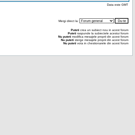
Data este GMT
Mergi direct la:
Puteti
crea un subiect nou in acest forum
Puteti
raspunde la subiectele acestui forum
Nu puteti
modifica mesajele proprii din acest forum
Nu puteti
sterge mesajele proprii din acest forum
Nu puteti
vota in chestionarele din acest forum