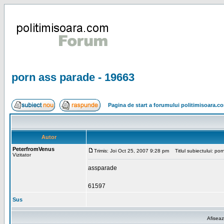
porn ass parade - 19663
Pagina de start a forumului politimisoara.c
Autor
PeterfromVenus
Trimis: Joi Oct 25, 2007 9:28 pm
Titlul subiectului: po
Vizitator
assparade
61597
Sus
Afiseaz