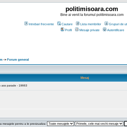
politimisoara.com
Bine ai venit la forumul politimisoara.com
Intrebari frecvente
Cautare
Lista membrilor
Grupuri de uti
Profil
Mesaje private
Autentificare
om
->
Forum general
Mesaj
rn ass parade - 19663
a mesajele pentru a le previzualiza: