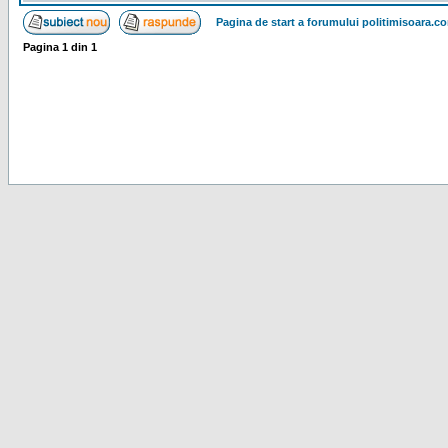
Pagina de start a forumului politimisoara.c
Pagina
1
din
1