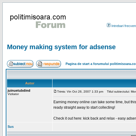
Intrebari frecven
Money making system for adsense
Pagina de start a forumului politimisoara.c
Autor
juinuetubdind
Trimis: Vin Oct 26, 2007 1:33 pm
Titlul subiectului: M
Vizitator
Earning money online can take some time, but thi
ready straight away to start collecting!
Check it out here: kick back and relax - easy adse
Sus