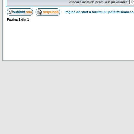
Afiseaza mesajele pentru a le previzualiza:
Pagina de start a forumului politimisoara.c
Pagina
1
din
1