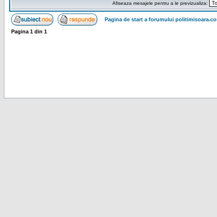
Afiseaza mesajele pentru a le previzualiza:
Pagina de start a forumului politimisoara.c
Pagina
1
din
1