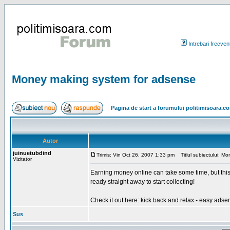
Intrebari frecven
Money making system for adsense
Pagina de start a forumului politimisoara.c
Autor
juinuetubdind
Trimis: Vin Oct 26, 2007 1:33 pm
Titlul subiectului: M
Vizitator
Earning money online can take some time, but thi
ready straight away to start collecting!
Check it out here: kick back and relax - easy adse
Sus