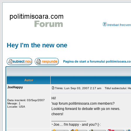
Intrebari frecven
Hey I'm the new one
Pagina de start a forumului politimisoara.c
Autor
JoeHappy
Trimis: Lun Sep 03, 2007 2:17 am
Titlul subiectului: H
Hi!
Data inscrierii: 03/Sep/2007
'sup forum.politimisoara.com members?
Mesaje: 1
Locatie: USA
Looking forward to debate with ya on news.
cheers!
_________________
~Joe.... I'm happy - and you? [-: